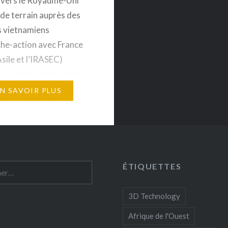
 vers le Royaume-Uni
de terrain auprès des
s vietnamiens
he-action avec France
Asile et l’IRASEC)
f de cette étude est de
omprendre les
EN SAVOIR PLUS
tiques liées à la
n vietnamienne à
ion du Royaume-Uni. En
e 2009, les migrants
ens ont fait une
ÉTIQUETTES
 :
n très discrète dans le
médiatique français,…
3D Technology
Afrique de l'Ouest