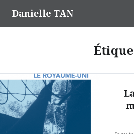
Aller
Danielle TAN
au
contenu
Étique
La
m