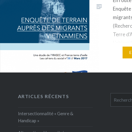
En route
Enquête 
migrant
(Recherc
Terre d’
L’objecti
mieux c
probléma
migratio
destinat
septembr
vietnami
ARTICLES RÉCENTS
Rechercher
apparitio
paysage 
Intersectionnalité « Genre &
Handicap »